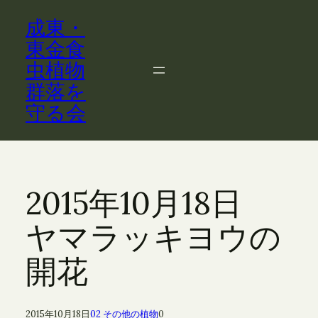
内
成東・
容
を
東金食
ス
虫植物
キ
群落を
ッ
守る会
プ
2015年10月18日
ヤマラッキヨウの
開花
2015年10月18日
02 その他の植物
0