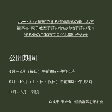
ホーム
いま観察できる植物
群落の楽しみ方
観察会･親子教室
群落の食虫植物
群落の花々
守る会のご案内
ブログ
お問い合わせ
公開期間
4月～8月（毎日）午前9時～午後4時
9月～10月（土・日・祝日）午前9時～午後3時
11月～3月 閉鎖
©成東･東金食虫植物群落を守る会