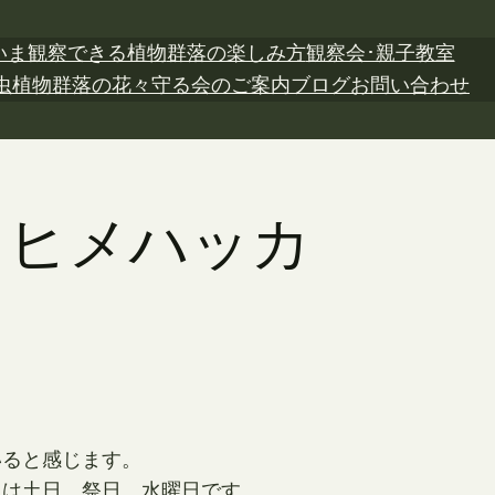
いま観察できる植物
群落の楽しみ方
観察会･親子教室
虫植物
群落の花々
守る会のご案内
ブログ
お問い合わせ
日 ヒメハッカ
いると感じます。
日は土日、祭日、水曜日です。