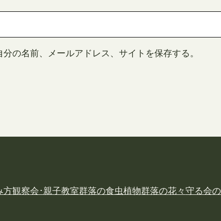
自分の名前、メールアドレス、サイトを保存する。
み方
観察会･親子教室
群落の食虫植物
群落の花々
守る会の