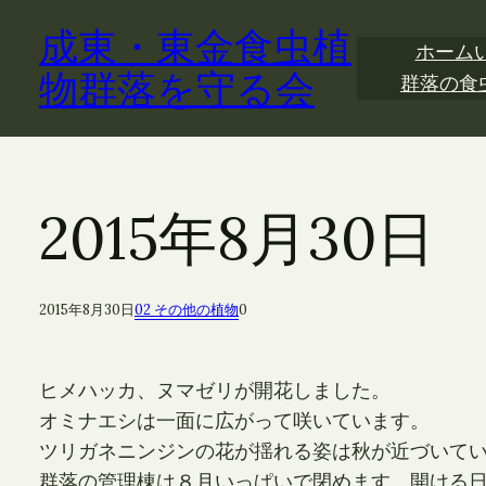
内
成東・東金食虫植
容
ホーム
を
物群落を守る会
群落の食
ス
キ
ッ
プ
2015年8月30
2015年8月30日
02 その他の植物
0
ヒメハッカ、ヌマゼリが開花しました。
オミナエシは一面に広がって咲いています。
ツリガネニンジンの花が揺れる姿は秋が近づいて
群落の管理棟は８月いっぱいで閉めます。開ける