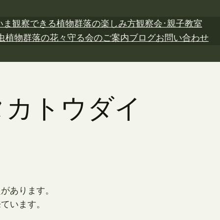
いま観察できる植物
群落の楽しみ方
観察会･親子教室
虫植物
群落の花々
守る会のご案内
ブログ
お問い合わせ
 タカトウダイ
。
起があります。
来ています。