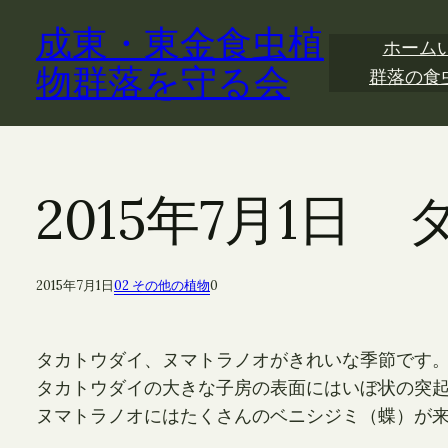
内
成東・東金食虫植
容
ホーム
を
物群落を守る会
群落の食
ス
キ
ッ
プ
2015年7月1日
2015年7月1日
02 その他の植物
0
タカトウダイ、ヌマトラノオがきれいな季節です
タカトウダイの大きな子房の表面にはいぼ状の突
ヌマトラノオにはたくさんのベニシジミ（蝶）が