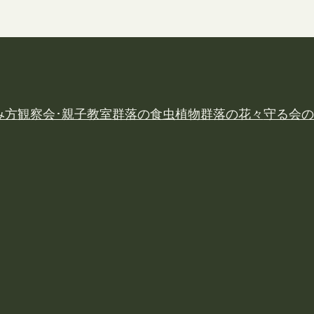
み方
観察会･親子教室
群落の食虫植物
群落の花々
守る会の