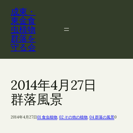
内
成東・
容
を
東金食
ス
虫植物
キ
群落を
ッ
守る会
プ
2014年4月27日
群落風景
2014年4月27日
01 食虫植物
, 
02 その他の植物
, 
04 群落の風景
0