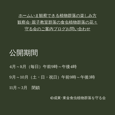
ホーム
いま観察できる植物
群落の楽しみ方
観察会･親子教室
群落の食虫植物
群落の花々
守る会のご案内
ブログ
お問い合わせ
公開期間
4月～8月（毎日）午前9時～午後4時
9月～10月（土・日・祝日）午前9時～午後3時
11月～3月 閉鎖
©成東･東金食虫植物群落を守る会