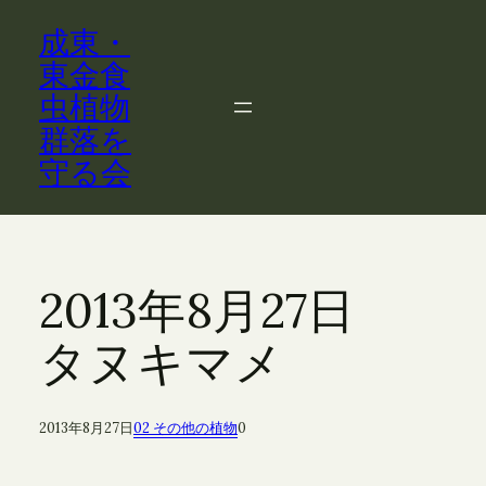
内
成東・
容
を
東金食
ス
虫植物
キ
群落を
ッ
守る会
プ
2013年8月27日
タヌキマメ
2013年8月27日
02 その他の植物
0