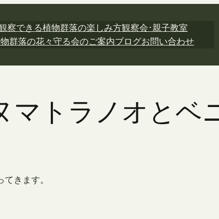
観察できる植物
群落の楽しみ方
観察会･親子教室
植物
群落の花々
守る会のご案内
ブログ
お問い合わせ
日 ヌマトラノオとベ
ってきます。