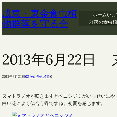
内
成東・東金食虫植
容
ホーム
いま
を
物群落を守る会
群落の食虫
ス
キ
ッ
プ
2013年6月22
2013年6月22日
02 その他の植物
0
ヌマトラノオが咲き出すとベニシジミがいっせいにや
白い花によく似合う蝶ですね。初夏を感じます。