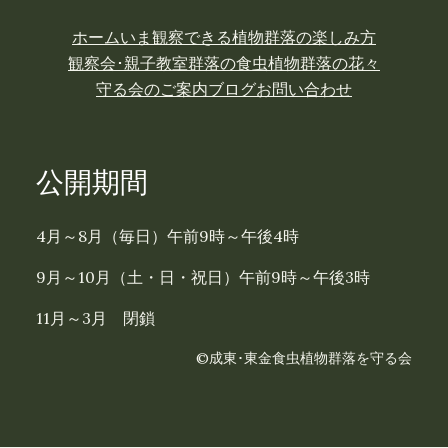
ホーム
いま観察できる植物
群落の楽しみ方
観察会･親子教室
群落の食虫植物
群落の花々
守る会のご案内
ブログ
お問い合わせ
公開期間
4月～8月（毎日）午前9時～午後4時
9月～10月（土・日・祝日）午前9時～午後3時
11月～3月 閉鎖
©成東･東金食虫植物群落を守る会