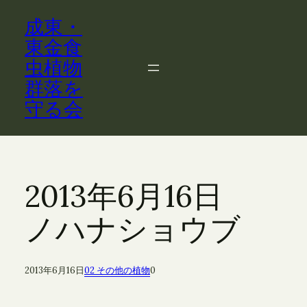
内
成東・
容
を
東金食
ス
虫植物
キ
群落を
ッ
守る会
プ
2013年6月16日
ノハナショウブ
2013年6月16日
02 その他の植物
0