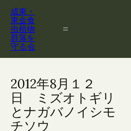
内
成東・
容
を
東金食
ス
虫植物
キ
群落を
ッ
守る会
プ
2012年8月１２
日 ミズオトギリ
とナガバノイシモ
チソウ