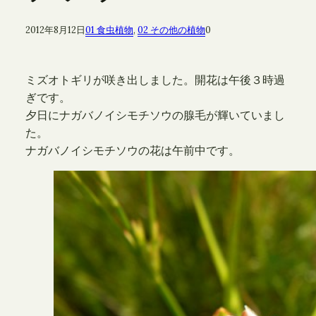
2012年8月12日
01 食虫植物
, 
02 その他の植物
0
ミズオトギリが咲き出しました。開花は午後３時過
ぎです。
夕日にナガバノイシモチソウの腺毛が輝いていまし
た。
ナガバノイシモチソウの花は午前中です。