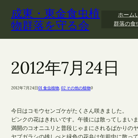
内
成東・東金食虫植
容
ホーム
を
物群落を守る会
群落の食
ス
キ
ッ
プ
2012年7月24
2012年7月24日
01 食虫植物
, 
02 その他の植物
0
今日はコモウセンゴケがたくさん咲きました。
ピンクの花はきれいです。午後には散ってしまい
満開のコオニユリと普段じゃまにされるばかりの
ヤブガラシの雄しべと緑色の花弁は午前中に散っ