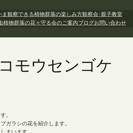
いま観察できる植物
群落の楽しみ方
観察会･親子教室
虫植物
群落の花々
守る会のご案内
ブログ
お問い合わせ
日 コモウセンゴケ
ます。
ヤブガラシの花を紹介します。
てしまいます。