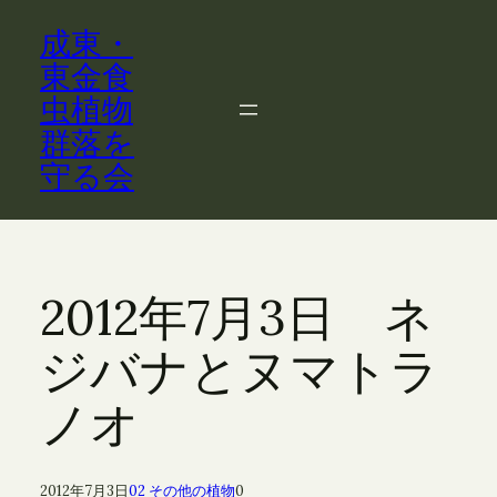
内
成東・
容
を
東金食
ス
虫植物
キ
群落を
ッ
守る会
プ
2012年7月3日 ネ
ジバナとヌマトラ
ノオ
2012年7月3日
02 その他の植物
0