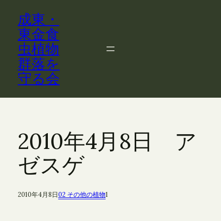
内
成東・
容
を
東金食
ス
虫植物
キ
群落を
ッ
守る会
プ
2010年4月8日 ア
ゼスゲ
2010年4月8日
02 その他の植物
1