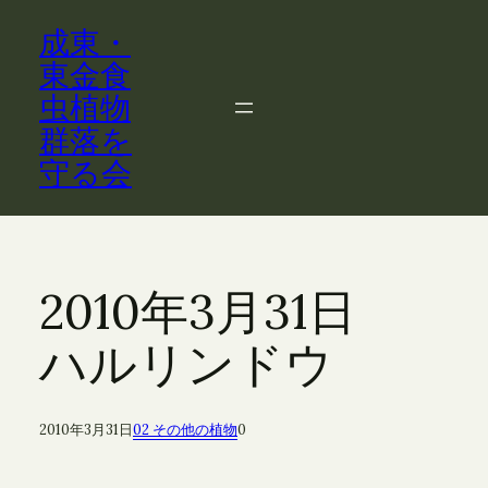
内
成東・
容
を
東金食
ス
虫植物
キ
群落を
ッ
守る会
プ
2010年3月31日
ハルリンドウ
2010年3月31日
02 その他の植物
0