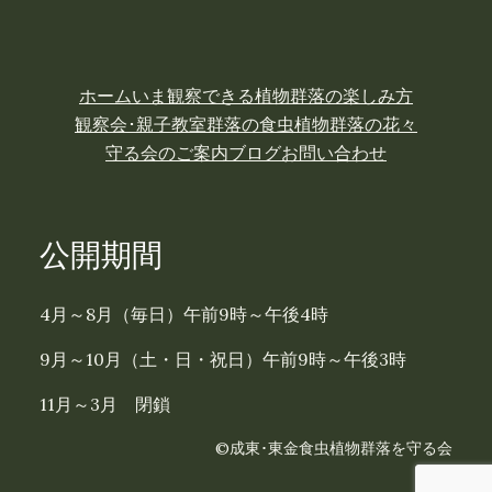
ホーム
いま観察できる植物
群落の楽しみ方
観察会･親子教室
群落の食虫植物
群落の花々
守る会のご案内
ブログ
お問い合わせ
公開期間
4月～8月（毎日）午前9時～午後4時
9月～10月（土・日・祝日）午前9時～午後3時
11月～3月 閉鎖
©成東･東金食虫植物群落を守る会