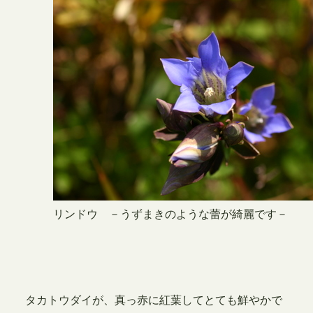
リンドウ －うずまきのような蕾が綺麗です－
タカトウダイが、真っ赤に紅葉してとても鮮やかで