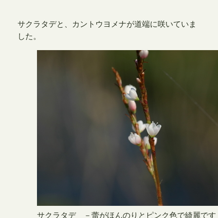
サクラタデと、カントウヨメナが道端に咲いていま
した。
サクラタデ －蕾がほんのりとピンク色で綺麗です