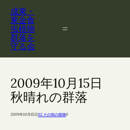
内
成東・
容
を
東金食
ス
虫植物
キ
群落を
ッ
守る会
プ
2009年10月15日
秋晴れの群落
2009年10月15日
02 その他の植物
0