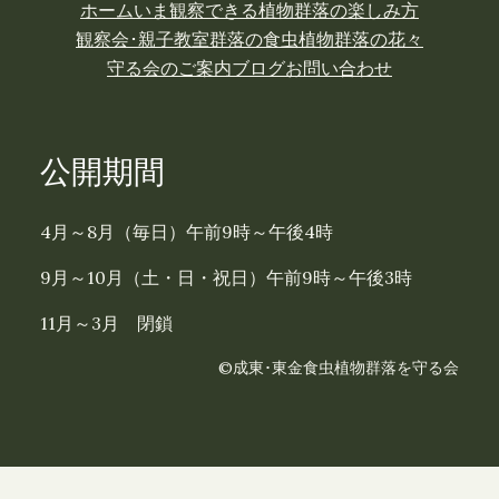
ホーム
いま観察できる植物
群落の楽しみ方
観察会･親子教室
群落の食虫植物
群落の花々
守る会のご案内
ブログ
お問い合わせ
公開期間
4月～8月（毎日）午前9時～午後4時
9月～10月（土・日・祝日）午前9時～午後3時
11月～3月 閉鎖
©成東･東金食虫植物群落を守る会