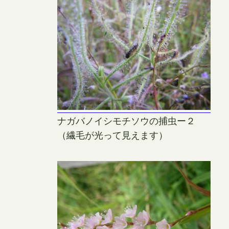
ナガバノイシモチソウの捕虫ー２
（繊毛が光って見えます）