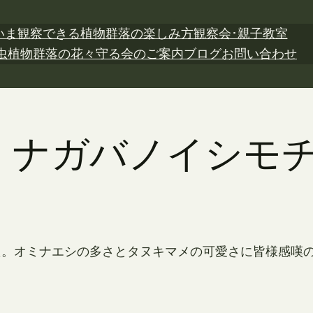
いま観察できる植物
群落の楽しみ方
観察会･親子教室
虫植物
群落の花々
守る会のご案内
ブログ
お問い合わせ
2日 ナガバノイシモ
た。オミナエシの多さとタヌキマメの可愛さに皆様感嘆