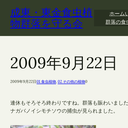
内
成東・東金食虫植
容
ホーム
を
物群落を守る会
群落の食
ス
キ
ッ
プ
2009年9月2
2009年9月22日
01 食虫植物
, 
02 その他の植物
0
連休もそろそろ終わりですね。群落も賑わいまし
ナガバノイシモチソウの捕虫が見られました。