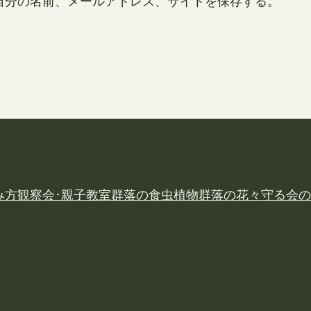
自分の名前、メールアドレス、サイトを保存する。
み方
観察会･親子教室
群落の食虫植物
群落の花々
守る会の