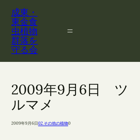
内
成東・
容
を
東金食
ス
虫植物
キ
群落を
ッ
守る会
プ
2009年9月6日 ツ
ルマメ
2009年9月6日
02 その他の植物
0