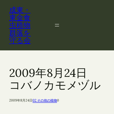
内
成東・
容
を
東金食
ス
虫植物
キ
群落を
ッ
守る会
プ
2009年8月24日
コバノカモメヅル
2009年8月24日
02 その他の植物
0