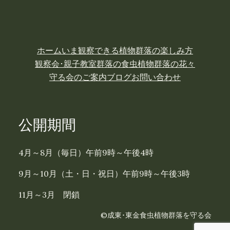
ホーム
いま観察できる植物
群落の楽しみ方
観察会･親子教室
群落の食虫植物
群落の花々
守る会のご案内
ブログ
お問い合わせ
公開期間
4月～8月（毎日）午前9時～午後4時
9月～10月（土・日・祝日）午前9時～午後3時
11月～3月 閉鎖
©成東･東金食虫植物群落を守る会