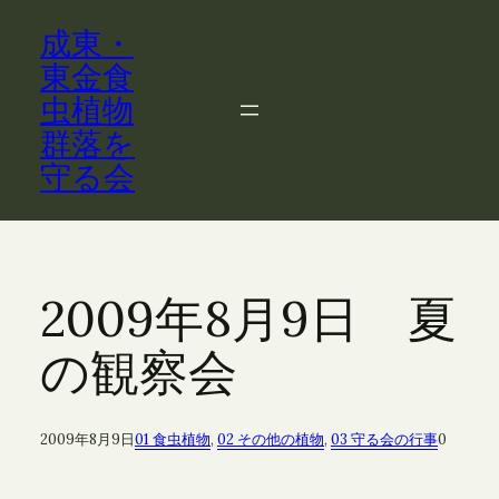
内
成東・
容
を
東金食
ス
虫植物
キ
群落を
ッ
守る会
プ
2009年8月9日 夏
の観察会
2009年8月9日
01 食虫植物
, 
02 その他の植物
, 
03 守る会の行事
0