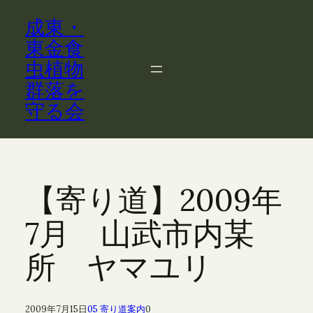
内
成東・
容
を
東金食
ス
虫植物
キ
群落を
ッ
守る会
プ
【寄り道】2009年
7月 山武市内某
所 ヤマユリ
2009年7月15日
05 寄り道案内
0