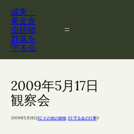
内
成東・
容
を
東金食
ス
虫植物
キ
群落を
ッ
守る会
プ
2009年5月17日
観察会
2009年5月18日
02 その他の植物
, 
03 守る会の行事
0