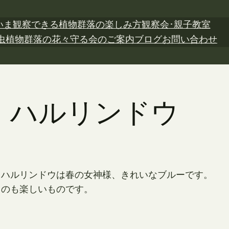
いま観察できる植物
群落の楽しみ方
観察会･親子教室
虫植物
群落の花々
守る会のご案内
ブログ
お問い合わせ
日 ハルリンドウ
。ハルリンドウは春の女神様、きれいなブルーです。
るのも楽しいものです。