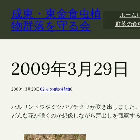
内
成東・東金食虫植
容
ホーム
を
物群落を守る会
群落の食
ス
キ
ッ
プ
2009年3月29
2009年3月29日
02 その他の植物
0
ハルリンドウやミツバツチグリが咲き出しました
どんな花が咲くのか想像しながら芽出しを観察す