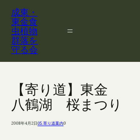
内
成東・
容
を
東金食
ス
虫植物
キ
群落を
ッ
守る会
プ
【寄り道】東金
八鶴湖 桜まつり
2008年4月2日
05 寄り道案内
0