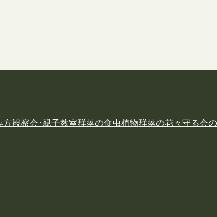
み方
観察会･親子教室
群落の食虫植物
群落の花々
守る会の