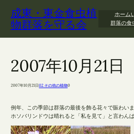
内
成東・東金食虫植
容
ホーム
を
物群落を守る会
群落の食
ス
キ
ッ
プ
2007年10月2
2007年10月21日
02 その他の植物
0
例年、この季節は群落の最後を飾る花々で賑わい
ホソバリンドウは晴れると「私を見て」と言わん