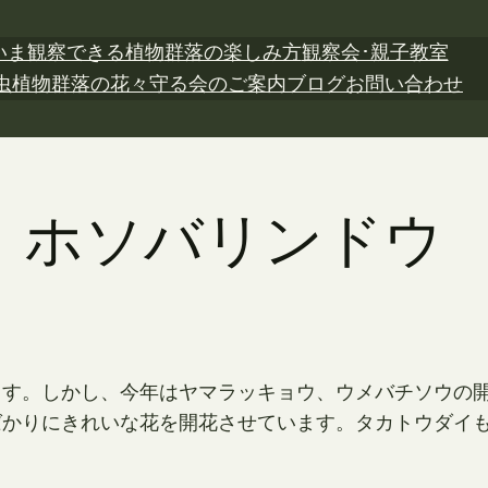
いま観察できる植物
群落の楽しみ方
観察会･親子教室
虫植物
群落の花々
守る会のご案内
ブログ
お問い合わせ
1日 ホソバリンドウ
ます。しかし、今年はヤマラッキョウ、ウメバチソウの
ばかりにきれいな花を開花させています。タカトウダイ