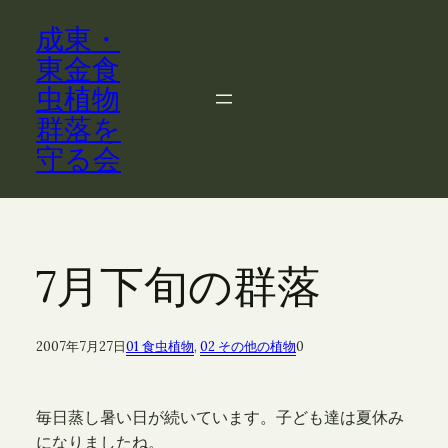
内
成東・
容
を
東金食
ス
虫植物
キ
群落を
ッ
守る会
プ
7月下旬の群落
2007年7月27日
01 食虫植物
, 
02 その他の植物
0
毎日蒸し暑い日が続いています。子ども達は夏休み
になりましたね。