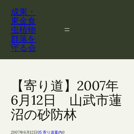
内
成東・
容
を
東金食
ス
虫植物
キ
群落を
ッ
守る会
プ
【寄り道】2007年
6月12日 山武市蓮
沼の砂防林
2007年6月12日
05 寄り道案内
0