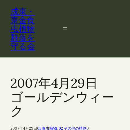
内
成東・
容
を
東金食
ス
虫植物
キ
群落を
ッ
守る会
プ
2007年4月29日
ゴールデンウィー
ク
2007年4月29日
01 食虫植物
, 
02 その他の植物
0