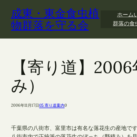
内
成東・東金食虫植
容
ホーム
を
物群落を守る会
群落の食
ス
キ
ッ
プ
【寄り道】200
み）
2006年11月17日
05 寄り道案内
0
千葉県の八街市、富里市は有名な落花生の産地で
八街市内で正統派の落花生のぼっち（野積み）を