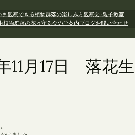
いま観察できる植物
群落の楽しみ方
観察会･親子教室
虫植物
群落の花々
守る会のご案内
ブログ
お問い合わせ
6年11月17日 落
す。
見かけました。