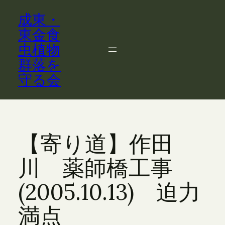
内
成東・
容
を
東金食
ス
虫植物
キ
群落を
ッ
守る会
プ
【寄り道】作田
川 薬師橋工事
(2005.10.13) 迫力
満点