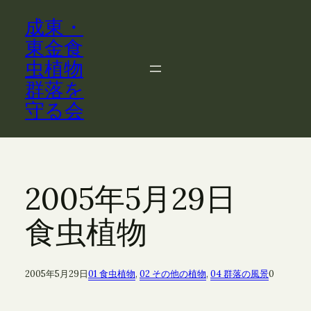
内
成東・
容
を
東金食
ス
虫植物
キ
群落を
ッ
守る会
プ
2005年5月29日
食虫植物
2005年5月29日
01 食虫植物
, 
02 その他の植物
, 
04 群落の風景
0