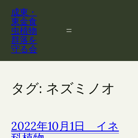
内
成東・
容
を
東金食
ス
虫植物
キ
群落を
ッ
守る会
プ
タグ:
ネズミノオ
2022年10月1日 イネ