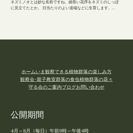
ネズミノオとは妙な名前ですね。細長い花序をネズミのしっぽ
に見立てたとか。 日当たりのよい道端などに生育します。…
ホーム
いま観察できる植物
群落の楽しみ方
観察会･親子教室
群落の食虫植物
群落の花々
守る会のご案内
ブログ
お問い合わせ
公開期間
4月～8月（毎日）午前9時～午後4時