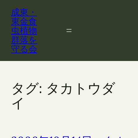
内
成東・
容
を
東金食
ス
虫植物
キ
群落を
ッ
守る会
プ
タグ:
タカトウダ
イ