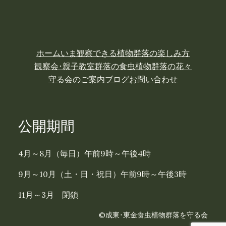
ホーム
いま観察できる植物
群落の楽しみ方
観察会･親子教室
群落の食虫植物
群落の花々
守る会のご案内
ブログ
お問い合わせ
公開期間
4月～8月（毎日）午前9時～午後4時
9月～10月（土・日・祝日）午前9時～午後3時
11月～3月 閉鎖
©成東･東金食虫植物群落を守る会