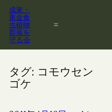
内
成東・
容
を
東金食
ス
虫植物
キ
群落を
ッ
守る会
プ
タグ:
コモウセン
ゴケ