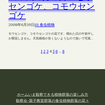
センゴケ、コモウセン
ゴケ
2008年6月19日
01 食虫植物
モウセンゴケ、コモウセンゴケの花です。晴れた日の午前中し
か開花しません。天気模様が良くないようなので急いで写真…
1
2
3
4
5
6
…
8
ホーム
いま観察できる植物
群落の楽しみ方
観察会･親子教室
群落の食虫植物
群落の花々