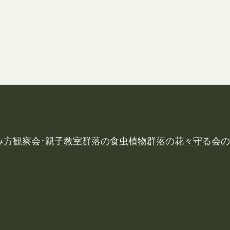
み方
観察会･親子教室
群落の食虫植物
群落の花々
守る会の