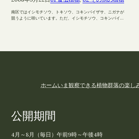
南区ではイシモチソウ、トキソウ、コキンバイザサ、ニガナが
競うように咲いています。ただ、イシモチソウ、コキンバイ…
ホーム
いま観察できる植物
群落の楽し
公開期間
4月～8月（毎日）午前9時～午後4時