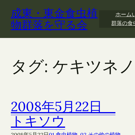
内
成東・東金食虫植
容
ホーム
を
物群落を守る会
群落の食
ス
キ
ッ
プ
タグ:
ケキツネ
2008年5月22日
トキソウ
2008年5月22日
01 食虫植物
, 
02 その他の植物