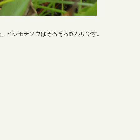
た。イシモチソウはそろそろ終わりです。