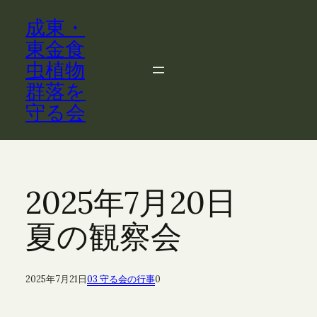
内
成東・
容
を
東金食
ス
虫植物
キ
群落を
ッ
守る会
プ
2025年7月20日
夏の観察会
2025年7月21日
03 守る会の行事
0