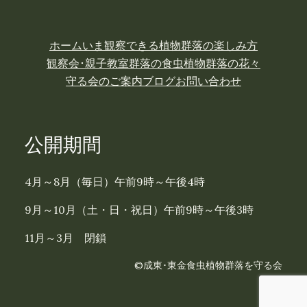
ホーム
いま観察できる植物
群落の楽しみ方
観察会･親子教室
群落の食虫植物
群落の花々
守る会のご案内
ブログ
お問い合わせ
公開期間
4月～8月（毎日）午前9時～午後4時
9月～10月（土・日・祝日）午前9時～午後3時
11月～3月 閉鎖
©成東･東金食虫植物群落を守る会