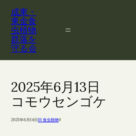
内
成東・
容
を
東金食
ス
虫植物
キ
群落を
ッ
守る会
プ
2025年6月13日
コモウセンゴケ
2025年6月14日
01 食虫植物
0