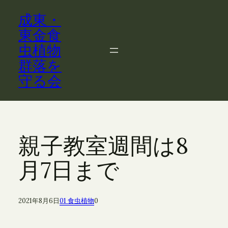
内
成東・
容
を
東金食
ス
虫植物
キ
群落を
ッ
守る会
プ
親子教室週間は8
月7日まで
2021年8月6日
01 食虫植物
0