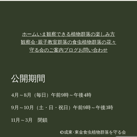
ホーム
いま観察できる植物
群落の楽しみ方
観察会･親子教室
群落の食虫植物
群落の花々
守る会のご案内
ブログ
お問い合わせ
公開期間
4月～8月（毎日）午前9時～午後4時
9月～10月（土・日・祝日）午前9時～午後3時
11月～3月 閉鎖
©成東･東金食虫植物群落を守る会