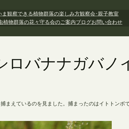
いま観察できる植物
群落の楽しみ方
観察会･親子教室
虫植物
群落の花々
守る会のご案内
ブログ
お問い合わせ
日 シロバナナガバ
を捕まえているのを見ました。捕まったのはイトトンボ