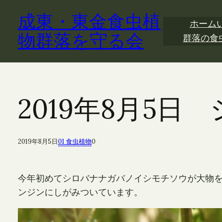
内
成東・東金食虫植
容
ホーム
を
物群落を守る会
群落の食
ス
キ
ッ
プ
2019年8月5
2019年8月5日
01 食虫植物
0
今年初めてシロバナナガバノイシモチソウが大物
ンジンにしがみついています。