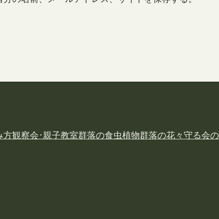
み方
観察会･親子教室
群落の食虫植物
群落の花々
守る会の