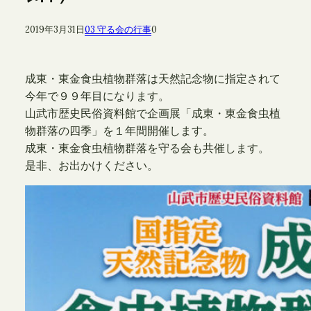
2019年3月31日
03 守る会の行事
0
成東・東金食虫植物群落は天然記念物に指定されて
今年で９９年目になります。
山武市歴史民俗資料館で企画展「成東・東金食虫植
物群落の四季」を１年間開催します。
成東・東金食虫植物群落を守る会も共催します。
是非、お出かけください。