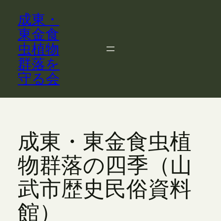
内
成東・
容
を
東金食
ス
虫植物
キ
群落を
ッ
守る会
プ
成東・東金食虫植
物群落の四季（山
武市歴史民俗資料
館）