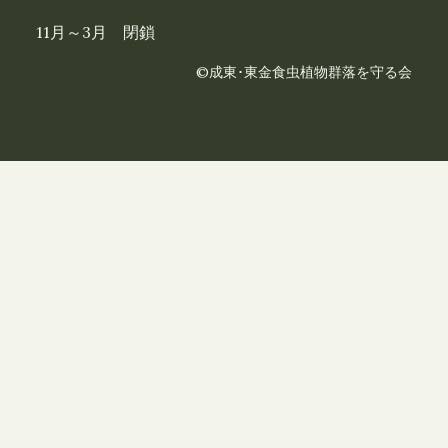
11月～3月 閉鎖
©成東･東金食虫植物群落を守る会