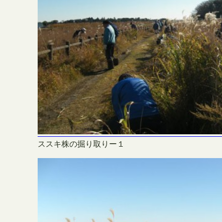
ススキ株の掘り取りー１