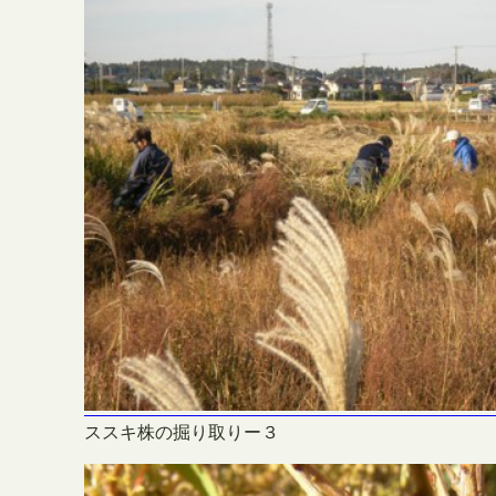
ススキ株の掘り取りー３