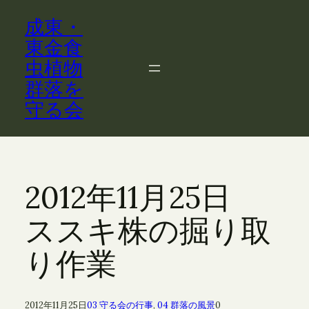
内
成東・
容
を
東金食
ス
虫植物
キ
群落を
ッ
守る会
プ
2012年11月25日
ススキ株の掘り取
り作業
2012年11月25日
03 守る会の行事
, 
04 群落の風景
0