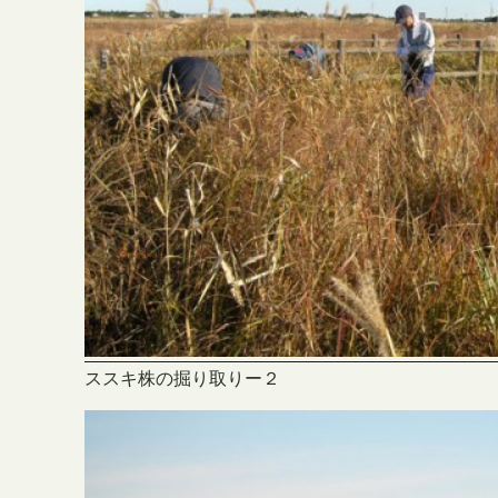
ススキ株の掘り取りー２