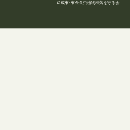
©成東･東金食虫植物群落を守る会