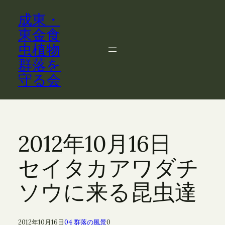
内
成東・
容
を
東金食
ス
虫植物
キ
群落を
ッ
守る会
プ
2012年10月16日
セイタカアワダチ
ソウに来る昆虫達
2012年10月16日
04 群落の風景
0