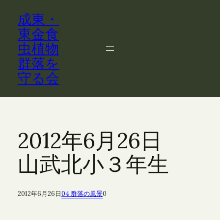
内
成東・
容
を
東金食
ス
虫植物
キ
群落を
ッ
守る会
プ
2012年6月26日
山武北小３年生
2012年6月26日
04 群落の風景
0