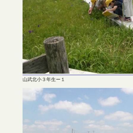
山武北小３年生ー１