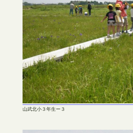
山武北小３年生ー３