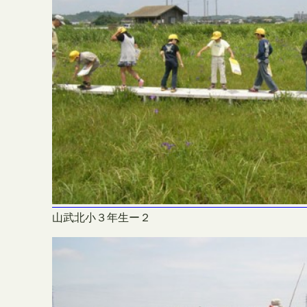
山武北小３年生ー２