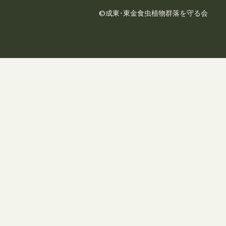
©成東･東金食虫植物群落を守る会