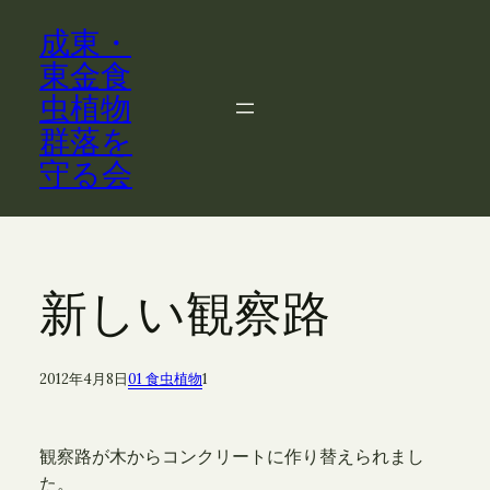
内
成東・
容
を
東金食
ス
虫植物
キ
群落を
ッ
守る会
プ
新しい観察路
2012年4月8日
01 食虫植物
1
観察路が木からコンクリートに作り替えられまし
た。