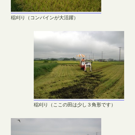
稲刈り（コンバインが大活躍）
稲刈り（ここの田は少し３角形です）