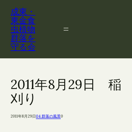
内
成東・
容
を
東金食
ス
虫植物
キ
群落を
ッ
守る会
プ
2011年8月29日 稲
刈り
2011年8月29日
04 群落の風景
0