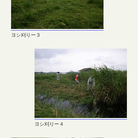
ヨシ刈りー３
ヨシ刈りー４