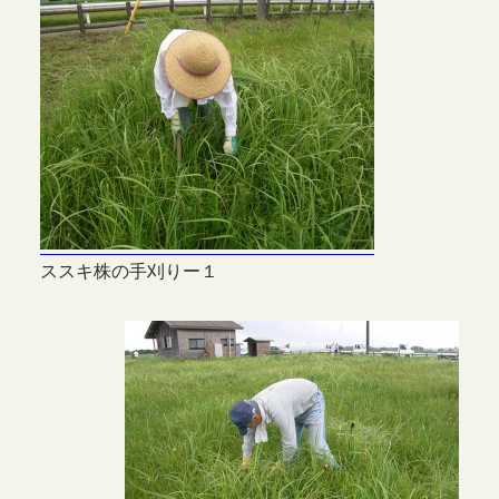
ススキ株の手刈りー１