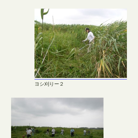
ヨシ刈りー２