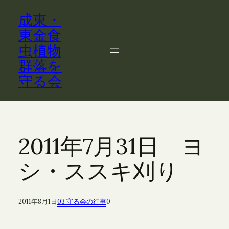
内
成東・
容
を
東金食
ス
虫植物
キ
群落を
ッ
守る会
プ
2011年7月31日 ヨ
シ・ススキ刈り
2011年8月1日
03 守る会の行事
0