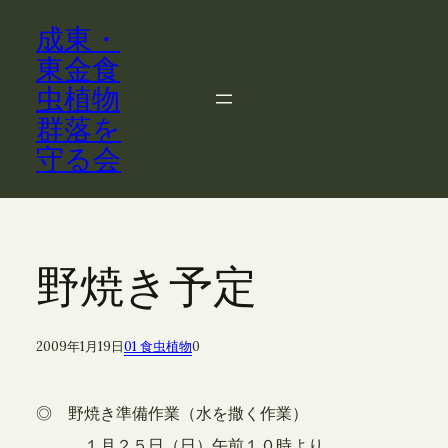
内
成東・
容
を
東金食
ス
虫植物
キ
群落を
ッ
守る会
プ
野焼き予定
2009年1月19日
01 食虫植物
0
◎ 野焼き準備作業（
水を撒く作業）
１月２５日（日）午前１０時より