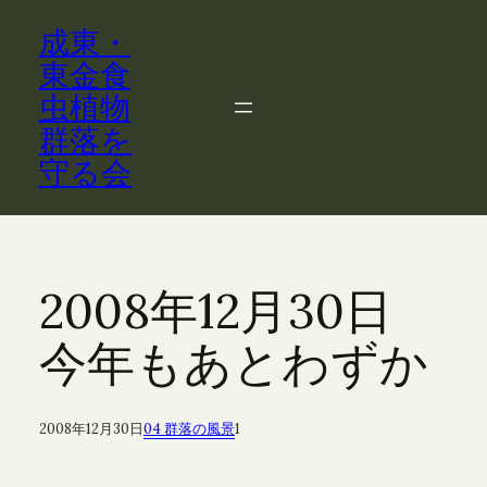
内
成東・
容
を
東金食
ス
虫植物
キ
群落を
ッ
守る会
プ
2008年12月30日
今年もあとわずか
2008年12月30日
04 群落の風景
1