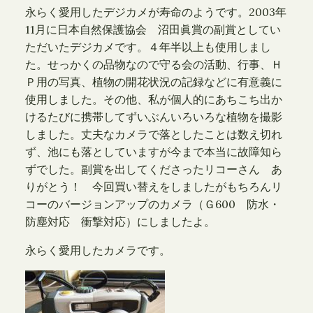
永らく愛用したデジカメが寿命のようです。2003年
11月に日本自然保護協会 沼田眞賞の副賞としてい
ただいたデジカメです。４年半以上も使用しまし
た。せっかくの品物なので守る会の活動、行事、Ｈ
Ｐ用の写真、植物の開花状況の記録などに有意義に
使用しました。その他、私が個人的にあちこち出か
けるたびに携帯してずいぶんいろいろな植物を撮影
しました。丈夫なカメラで落としたことは数え切れ
ず、池にも落としていますが今まで本当に故障知ら
ずでした。副賞を出してくださったリコーさん あ
りがとう！ 今回買い替えをしましたがもちろんリ
コーのバージョンアップのカメラ（Ｇ600 防水・
防塵対応 衝撃対応）にしましたよ。
永らく愛用したカメラです。