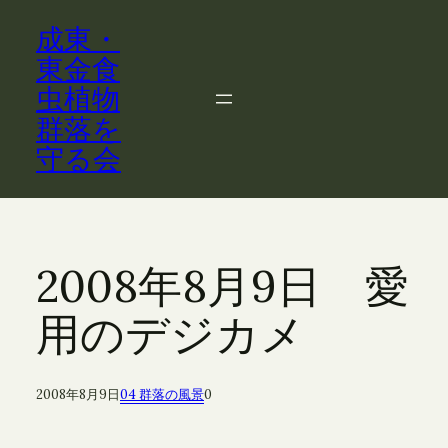
内
成東・
容
を
東金食
ス
虫植物
キ
群落を
ッ
守る会
プ
2008年8月9日 愛
用のデジカメ
2008年8月9日
04 群落の風景
0