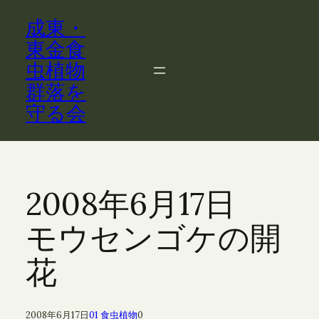
内
成東・
容
を
東金食
ス
虫植物
キ
群落を
ッ
守る会
プ
2008年6月17日
モウセンゴケの開
花
2008年6月17日
01 食虫植物
0