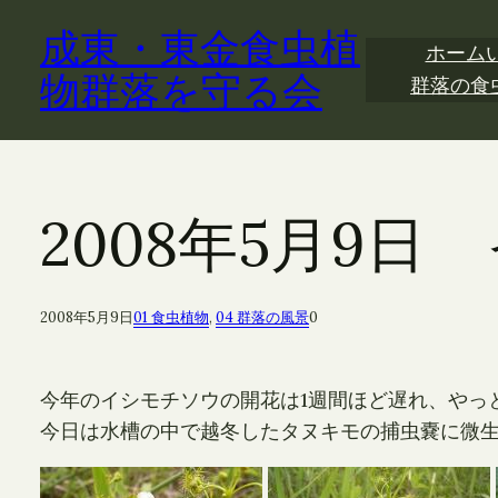
内
成東・東金食虫植
容
ホーム
を
物群落を守る会
群落の食
ス
キ
ッ
プ
2008年5月9
2008年5月9日
01 食虫植物
, 
04 群落の風景
0
今年のイシモチソウの開花は1週間ほど遅れ、やっ
今日は水槽の中で越冬したタヌキモの捕虫嚢に微