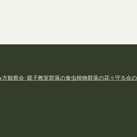
み方
観察会･親子教室
群落の食虫植物
群落の花々
守る会の