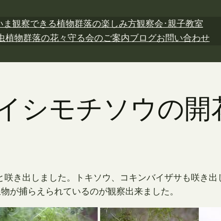
いま観察できる植物
群落の楽しみ方
観察会･親子教室
虫植物
群落の花々
守る会のご案内
ブログ
お問い合わせ
日 イシモチソウの開
と咲き出しました。トキソウ、コキンバイザサも咲き出
生物が捕らえられているのが観察出来ました。