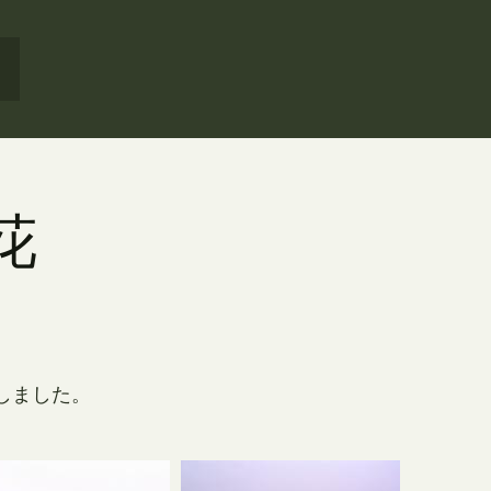
花
しました。