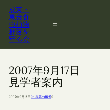
内
成東・
容
を
東金食
ス
虫植物
キ
群落を
ッ
守る会
プ
2007年9月17日
見学者案内
2007年9月18日
04 群落の風景
0